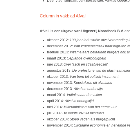
Deel V: Amsterdam:
Jan Boissevain, Familie Goedk
Column in vakblad Afval!
Afval! is een uitgave van Uitgeverij Noordhoek B.V. en 
oktober 2012:
100 jaar industriële afvalverbranding
december 2012:
Van kruidenierszak naar high-tec v
februari 2013:
Inzamelaars betaalden burgers ook al
maart 2013:
Geplande overbodigheid
mei 2013:
Over 'asch en straatveegsel'
augustus 2013:
De prehistorie van de glasinzamelin
oktober 2013:
Van borg tot politiek instrument
november 2013:
Kopstukken uit afvalland
december 2013:
Afval en onderwijs
maart 2014:
Vuilnis naar den akker
april 2014:
Afval in oorlogstijd
mei 2014:
Milieuministers van het eerste uur
juli 2014:
De eerste VROM ministers
oktober 2014:
Stoep vegen als burgerplicht
november 2014:
Circulaire economie en het einde 