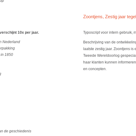
oop
Zoontjens, Zestig jaar teg
verschijnt 10x per jaar.
Typoscript voor intern gebruik, 
 in Nederland
Beschrijving van de ontwikkelin
erpakking
laatste zestig jaar. Zoontjens is
 in 1850
Tweede Wereldoorlog gespecialise
haar klanten kunnen informeren
en concepten.
g
van de geschiedenis